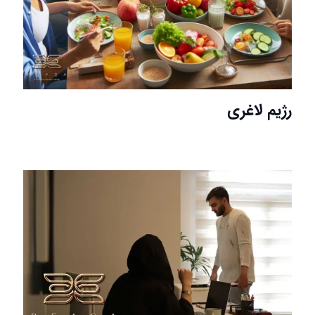
رژیم لاغری