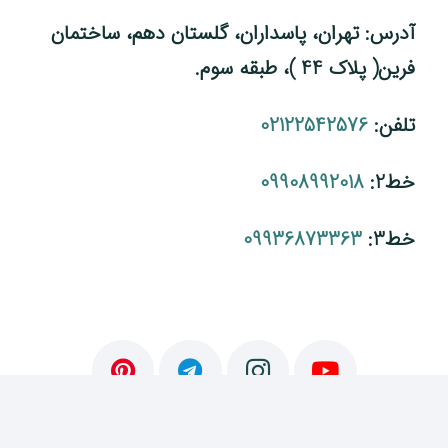
آدرس: تهران، پاسداران، گلستان دهم، ساختمان
فرین( پلاک 44 )، طبقه سوم.
تلفن:
02122542576
خط2:
09908992018
خط3:
09936873363
سایت شعبه استانبول ترکیه: